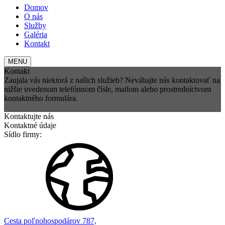
Domov
O nás
Služby
Galéria
Kontakt
MENU
Kontakt
Zaujala vás niektorá z našich služieb? Neváhajte nás kontaktovať na
nižšie uvedenom telefónnom čísle, mailom alebo prostredníctvom
kontaktného formulára.
Kontaktujte nás
Kontaktné údaje
Sídlo firmy:
Cesta poľnohospodárov 787,