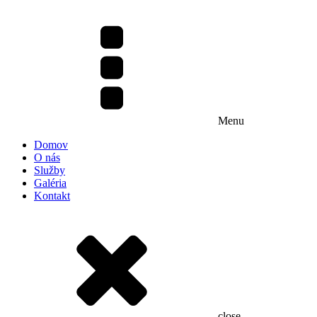
Menu
Domov
O nás
Služby
Galéria
Kontakt
close